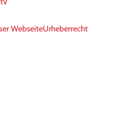
StV
eser Webseite
Urheberrecht