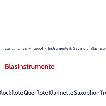
start
Unser Angebot
Instrumente & Gesang
Blasinst
Blasinstrumente
Blockflöte
Querflöte
Klarinette
Saxophon
T