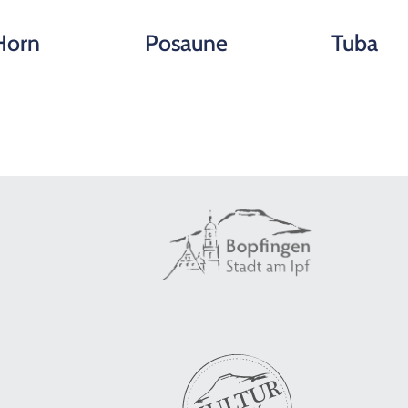
Horn
Posaune
Tuba